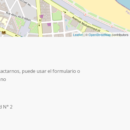
Leaflet
| ©
OpenStreetMap
contributors
actarnos, puede usar el formulario o
ono
d N° 2