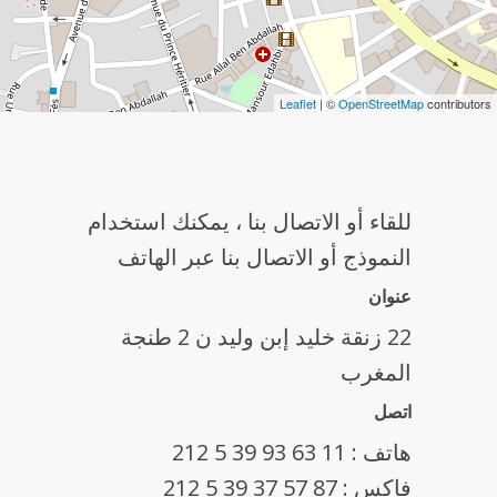
Leaflet
| ©
OpenStreetMap
contributors
للقاء أو الاتصال بنا ، يمكنك استخدام
النموذج أو الاتصال بنا عبر الهاتف
عنوان
22 زنقة خليد إبن وليد ن 2 طنجة
المغرب
اتصل
هاتف : 11 63 93 39 5 212
فاكس : 87 57 37 39 5 212